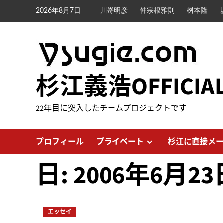
内
2026年8月7日
川嵜明彦
仲宗根雅則
桝本隆
容
を
ス
キ
ッ
杉江義浩OFFICIA
プ
22年目に突入したチームプロジェクトです
プロフィール
プライベート
杉江に直接メ
日:
2006年6月23
エッセイ