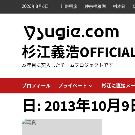
内
2026年8月6日
川嵜明彦
仲宗根雅則
桝本隆
容
を
ス
キ
ッ
杉江義浩OFFICIA
プ
22年目に突入したチームプロジェクトです
プロフィール
プライベート
杉江に直接メ
日:
2013年10月9