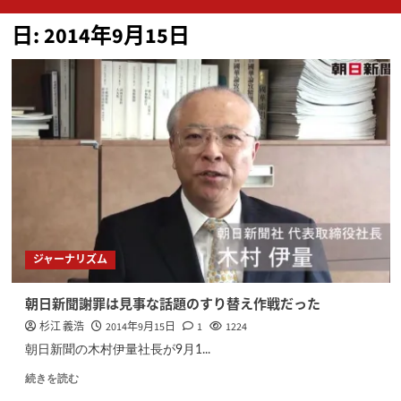
ン
日:
2014年9月15日
メ
ニ
ュ
ー
ジャーナリズム
朝日新聞謝罪は見事な話題のすり替え作戦だった
杉江 義浩
2014年9月15日
1
1224
朝日新聞の木村伊量社長が9月1...
続きを読む