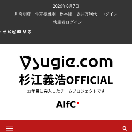
内
2026年8月7日
容
川嵜明彦
仲宗根雅則
桝本隆
坂井万利代
ログイン
を
執筆者ログイン
ス
Facebook
X
Instagram
Youtube
Vimeo
Pinterest
キ
ッ
プ
杉江義浩OFFICIAL
22年目に突入したチームプロジェクトです
メ
イ