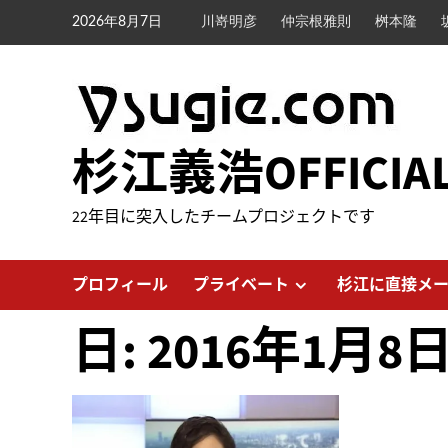
内
2026年8月7日
川嵜明彦
仲宗根雅則
桝本隆
容
を
ス
キ
ッ
杉江義浩OFFICIA
プ
22年目に突入したチームプロジェクトです
プロフィール
プライベート
杉江に直接メ
日:
2016年1月8