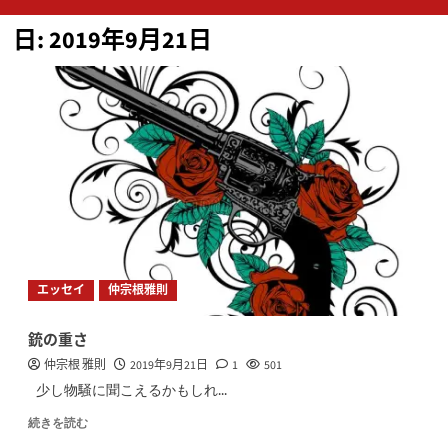
ン
日:
2019年9月21日
メ
ニ
ュ
ー
エッセイ
仲宗根雅則
銃の重さ
仲宗根 雅則
2019年9月21日
1
501
少し物騒に聞こえるかもしれ...
続きを読む