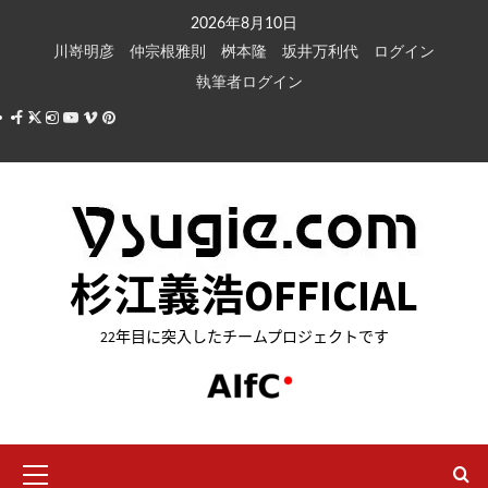
内
2026年8月10日
容
川嵜明彦
仲宗根雅則
桝本隆
坂井万利代
ログイン
を
執筆者ログイン
ス
Facebook
X
Instagram
Youtube
Vimeo
Pinterest
キ
ッ
プ
杉江義浩OFFICIAL
22年目に突入したチームプロジェクトです
メ
イ