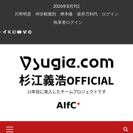
内
2026年8月9日
容
川嵜明彦
仲宗根雅則
桝本隆
坂井万利代
ログイン
を
執筆者ログイン
ス
Facebook
X
Instagram
Youtube
Vimeo
Pinterest
キ
ッ
プ
杉江義浩OFFICIAL
22年目に突入したチームプロジェクトです
メ
イ