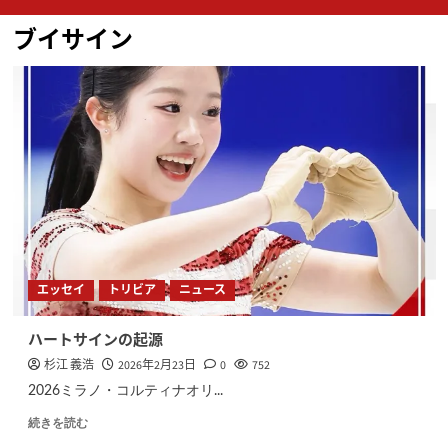
ン
ブイサイン
メ
ニ
ュ
ー
エッセイ
トリビア
ニュース
ハートサインの起源
杉江 義浩
2026年2月23日
0
752
2026ミラノ・コルティナオリ...
続きを読む