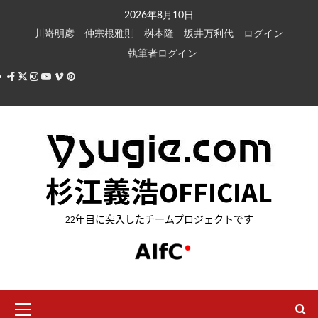
内
2026年8月10日
容
川嵜明彦
仲宗根雅則
桝本隆
坂井万利代
ログイン
を
執筆者ログイン
ス
Facebook
X
Instagram
Youtube
Vimeo
Pinterest
キ
ッ
プ
杉江義浩OFFICIAL
22年目に突入したチームプロジェクトです
メ
イ