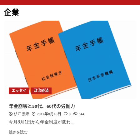
ン
企業
メ
ニ
ュ
ー
エッセイ
政治経済
年金崩壊と50代、60代の労働力
杉江 義浩
2017年8月18日
0
544
今月8月1日から年金制度が変わ...
続きを読む