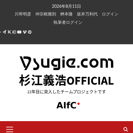
内
2026年8月11日
容
川嵜明彦
仲宗根雅則
桝本隆
坂井万利代
ログイン
を
執筆者ログイン
ス
Facebook
X
Instagram
Youtube
Vimeo
Pinterest
キ
ッ
プ
杉江義浩OFFICIAL
22年目に突入したチームプロジェクトです
メ
イ