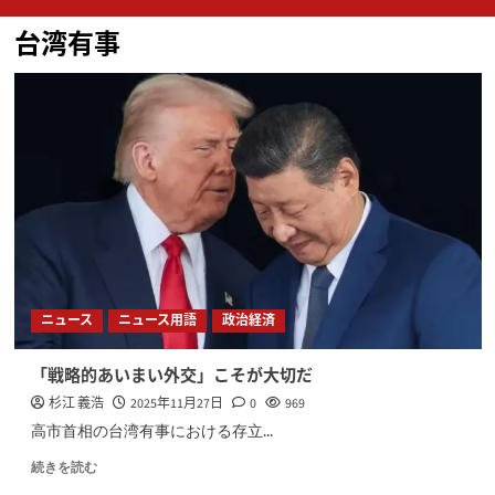
ン
台湾有事
メ
ニ
ュ
ー
ニュース
ニュース用語
政治経済
「戦略的あいまい外交」こそが大切だ
杉江 義浩
2025年11月27日
0
969
高市首相の台湾有事における存立...
続きを読む