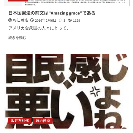
日本国憲法の前文は”Amazing grace”である
杉江 義浩
2016年2月6日
3
1129
アメリカ合衆国の人々にとって、...
続きを読む
坂井万利代
政治経済