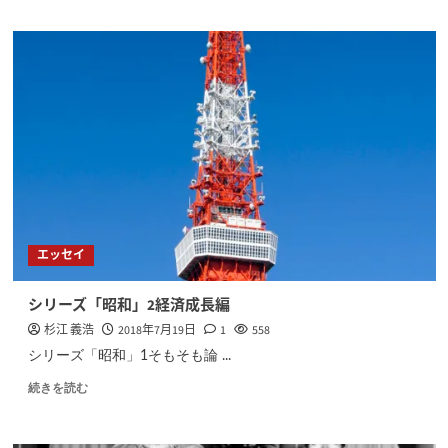
エッセイ
シリーズ「昭和」2経済成長編
杉江 義浩
2018年7月19日
1
558
シリーズ「昭和」1そもそも論 ...
続きを読む