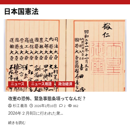
ン
日本国憲法
メ
ニ
ュ
ー
ニュース
ニュース用語
政治経済
改憲の恐怖、緊急事態条項ってなんだ？
杉江 義浩
2026年2月10日
2
862
2026年２月8日に行われた衆...
続きを読む