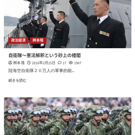
政治経済
桝本隆
自衛隊～憲法解釈という砂上の楼閣
桝本 隆
2016年2月25日
17
1967
陸海空自衛隊２０万人の軍事的能...
続きを読む