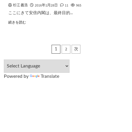
杉江 義浩
2016年1月28日
11
965
ここにきて安倍内閣は、最終目的...
続きを読む
投
2
次
1
稿
の
Powered by
Translate
ペ
ー
ジ
送
り