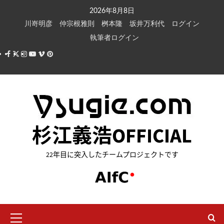
内
2026年8月8日
容
川嵜明彦
仲宗根雅則
桝本隆
坂井万利代
ログイン
を
執筆者ログイン
ス
Facebook
X
Instagram
Youtube
Vimeo
Pinterest
キ
ッ
プ
杉江義浩OFFICIAL
22年目に突入したチームプロジェクトです
メ
イ