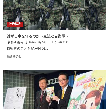
政治経済
誰が日本を守るのか〜憲法と自衛隊〜
杉江 義浩
2016年2月24日
10
1121
自衛隊のことをJAPAN SE...
続きを読む