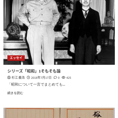
エッセイ
シリーズ「昭和」1そもそも論
杉江 義浩
2018年7月17日
0
425
「昭和について一言でまとめても...
続きを読む