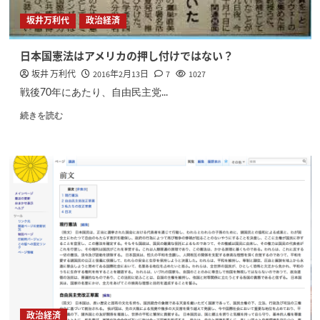
坂井万利代
政治経済
日本国憲法はアメリカの押し付けではない？
坂井 万利代
2016年2月13日
7
1027
戦後70年にあたり、自由民主党...
続きを読む
政治経済