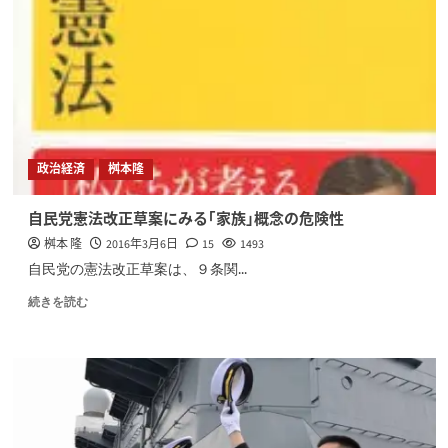
政治経済
桝本隆
自民党憲法改正草案にみる｢家族｣概念の危険性
桝本 隆
2016年3月6日
15
1493
自民党の憲法改正草案は、９条関...
続きを読む