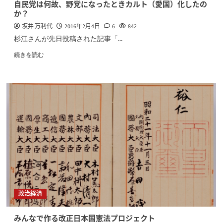
自民党は何故、野党になったときカルト（愛国）化したの
か？
坂井 万利代
2016年2月4日
6
842
杉江さんが先日投稿された記事「...
続きを読む
政治経済
みんなで作る改正日本国憲法プロジェクト