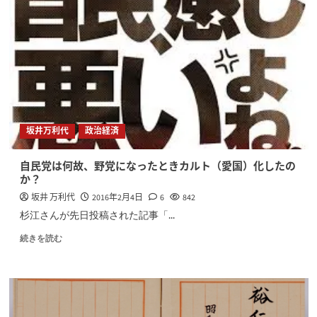
坂井万利代
政治経済
自民党は何故、野党になったときカルト（愛国）化したの
か？
坂井 万利代
2016年2月4日
6
842
杉江さんが先日投稿された記事「...
続きを読む