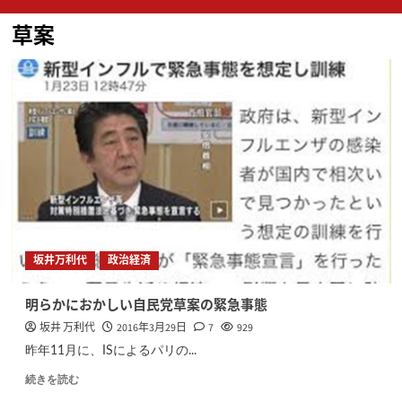
ン
草案
メ
ニ
ュ
ー
坂井万利代
政治経済
明らかにおかしい自民党草案の緊急事態
坂井 万利代
2016年3月29日
7
929
昨年11月に、ISによるパリの...
続きを読む