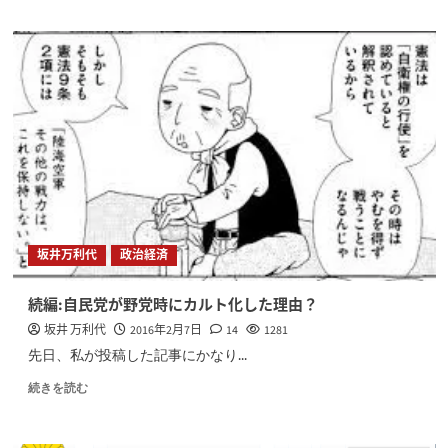
坂井万利代
政治経済
続編:自民党が野党時にカルト化した理由？
坂井 万利代
2016年2月7日
14
1281
先日、私が投稿した記事にかなり...
続きを読む