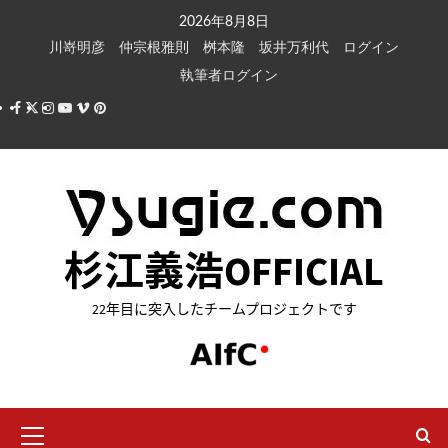
内
2026年8月8日
容
川嵜明彦
仲宗根雅則
桝本隆
坂井万利代
ログイン
を
執筆者ログイン
ス
Facebook
X
Instagram
Youtube
Vimeo
Pinterest
キ
ッ
プ
杉江義浩OFFICIAL
22年目に突入したチームプロジェクトです
メ
イ