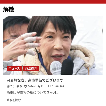
ン
解散
メ
ニ
ュ
ー
ニュース
政治経済
可哀想な女、高市早苗でございます
杉江 義浩
2026年1月31日
2
866
高市氏が首相の座について３ヶ月...
続きを読む