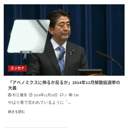
エッセイ
「アベノミクスに伸るか反るか」2014年12月解散総選挙の
大義
杉江 義浩
2014年11月19日
3
536
やはり巷で言われているように「...
続きを読む