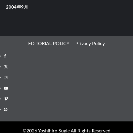
2004年9月
EDITORIAL POLICY
Privacy Policy
Facebook
X
Instagram
Youtube
Vimeo
Pinterest
©︎2026 Yoshihiro Sugie All Rights Reserved