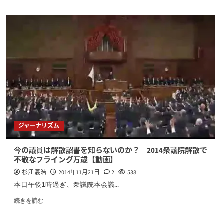
ジャーナリズム
今の議員は解散詔書を知らないのか？ 2014衆議院解散で
不敬なフライング万歳【動画】
杉江 義浩
2014年11月21日
2
538
本日午後1時過ぎ、衆議院本会議...
続きを読む