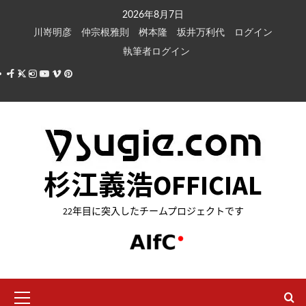
内
2026年8月7日
容
川嵜明彦
仲宗根雅則
桝本隆
坂井万利代
ログイン
を
執筆者ログイン
ス
Facebook
X
Instagram
Youtube
Vimeo
Pinterest
キ
ッ
プ
杉江義浩OFFICIAL
22年目に突入したチームプロジェクトです
メ
イ