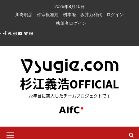
内
2026年8月10日
容
川嵜明彦
仲宗根雅則
桝本隆
坂井万利代
ログイン
を
執筆者ログイン
ス
Facebook
X
Instagram
Youtube
Vimeo
Pinterest
キ
ッ
プ
杉江義浩OFFICIAL
22年目に突入したチームプロジェクトです
メ
イ