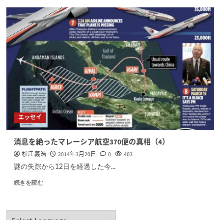
エッセイ
消息を絶ったマレーシア航空370便の真相（4）
杉江 義浩
2014年3月20日
0
403
謎の失踪から12日を経過した今...
続きを読む