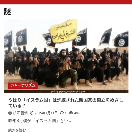
ン
謎
メ
ニ
ュ
ー
ジャーナリズム
やはり「イスラム国」は洗練された新国家の樹立をめざし
ている？
杉江 義浩
2015年1月11日
1
499
昨年8月僕が「イスラム国」とい...
続きを読む