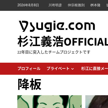
内
2026年8月8日
川嵜明彦
仲宗根雅則
桝本隆
容
を
ス
キ
ッ
杉江義浩OFFICIA
プ
22年目に突入したチームプロジェクトです
プロフィール
プライベート
杉江に直接メ
降板