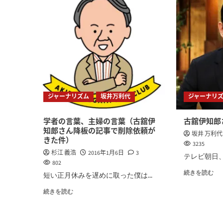
ジャーナリズム
坂井万利代
ジャーナリ
学者の言葉、主婦の言葉（古舘伊
古舘伊知郎
知郎さん降板の記事で削除依頼が
坂井 万利代
きた件）
3235
杉江 義浩
2016年1月6日
3
テレビ朝日、
802
続きを読む
短い正月休みを遅めに取った僕は...
続きを読む