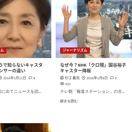
ズム
ジャーナリズム
うで知らないキャスタ
なぜ今？NHK「クロ現」国谷裕子
ンサーの違い
キャスター降板
2016年1月11日
4
杉江 義浩
2016年1月8日
0
631
に出てニュースを読...
テレ朝「報道ステーション」の古...
続きを読む