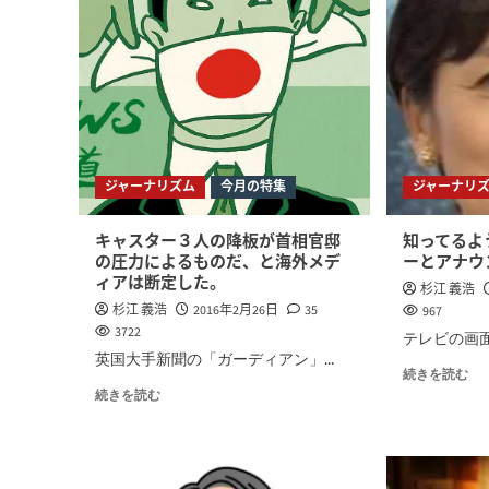
ジャーナリズム
今月の特集
ジャーナリ
キャスター３人の降板が首相官邸
知ってるよ
の圧力によるものだ、と海外メデ
ーとアナウ
ィアは断定した。
杉江 義浩
杉江 義浩
2016年2月26日
35
967
3722
テレビの画面
英国大手新聞の「ガーディアン」...
続きを読む
続きを読む