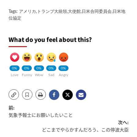
Tags:
アメリカ
,
トランプ大統領
,
大使館
,
日米合同委員会
,
日米地
位協定
What do you feel about this?
0%
0%
0%
0%
0%
Love
Funny
Wow
Sad
Angry
投
前:
気象予報士にお願いしたいこと
稿
次へ:
どこまでやらかすんだろう、この停波大臣
ナ