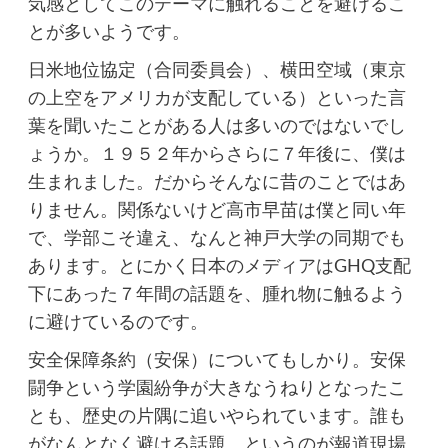
気感としてこのテーマに触れることを避けるこ
とが多いようです。
日米地位協定（合同委員会）、横田空域（東京
の上空をアメリカが支配している）といった言
葉を聞いたことがある人は多いのではないでし
ょうか。１９５２年からさらに７年後に、僕は
生まれました。だからそんなに昔のことではあ
りません。関係ないけど高市早苗は僕と同い年
で、学部こそ違え、なんと神戸大学の同期でも
あります。とにかく日本のメディアはGHQ支配
下にあった７年間の話題を、腫れ物に触るよう
に避けているのです。
安全保障条約（安保）についてもしかり。安保
闘争という学園紛争が大きなうねりとなったこ
とも、歴史の片隅に追いやられています。誰も
がなんとなく避ける話題、というのが報道現場