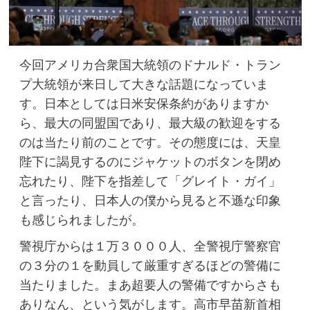
今回アメリカ合衆国大統領のドナルド・トラン
プ大統領が来日して大きな話題になっていま
す。日本としては日米安保条約がありますか
ら、最大の同盟国であり、最大級の歓迎をする
のは当たり前のことです。その態度には、天皇
陛下に謁見するのにジャケットのボタンを閉め
忘れたり、陛下を指差して「グレイト・ガイ」
と言ったり、日本人の僕から見ると不遜な印象
も感じられましたが。
警視庁からは１万３０００人、全警視庁警察官
の３分の１を動員して厳重すぎるほどの警備に
当たりました。まあ超要人の警備ですからさも
ありなん、という気がします。高市早苗新首相