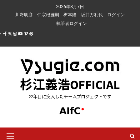
内
2026年8月7日
容
川嵜明彦
仲宗根雅則
桝本隆
坂井万利代
ログイン
を
執筆者ログイン
ス
Facebook
X
Instagram
Youtube
Vimeo
Pinterest
キ
ッ
プ
杉江義浩OFFICIAL
22年目に突入したチームプロジェクトです
メ
イ