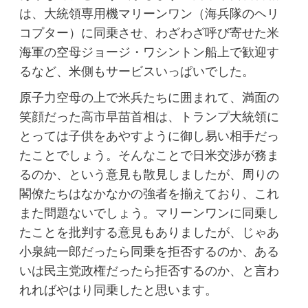
は、大統領専用機マリーンワン（海兵隊のヘリ
コプター）に同乗させ、わざわざ呼び寄せた米
海軍の空母ジョージ・ワシントン船上で歓迎す
るなど、米側もサービスいっぱいでした。
原子力空母の上で米兵たちに囲まれて、満面の
笑顔だった高市早苗首相は、トランプ大統領に
とっては子供をあやすように御し易い相手だっ
たことでしょう。そんなことで日米交渉が務ま
るのか、という意見も散見しましたが、周りの
閣僚たちはなかなかの強者を揃えており、これ
また問題ないでしょう。マリーンワンに同乗し
たことを批判する意見もありましたが、じゃあ
小泉純一郎だったら同乗を拒否するのか、ある
いは民主党政権だったら拒否するのか、と言わ
れればやはり同乗したと思います。