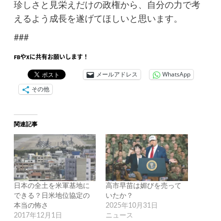
珍しさと見栄えだけの政権から、自分の力で考
えるよう成長を遂げてほしいと思います。
###
FBやXに共有お願いします！
メールアドレス
WhatsApp
その他
関連記事
日本の全土を米軍基地に
高市早苗は媚びを売って
できる？日米地位協定の
いたか？
本当の怖さ
2025年10月31日
2017年12月1日
ニュース