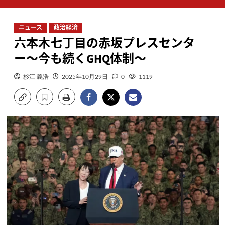
ン
メ
ニュース
政治経済
ニ
六本木七丁目の赤坂プレスセンタ
ュ
ー
ー〜今も続くGHQ体制〜
杉江 義浩
2025年10月29日
0
1119