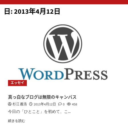
ン
日:
2013年4月12日
メ
ニ
ュ
ー
エッセイ
真っ白なブログは無限のキャンバス
杉江 義浩
2013年4月12日
0
458
今日の「ひとこと」を初めて、こ...
続きを読む