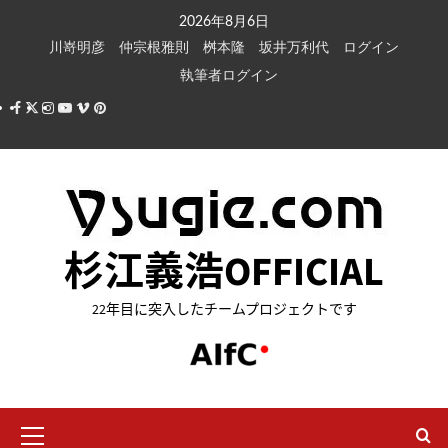
内
2026年8月6日
容
川嵜明彦
仲宗根雅則
桝本隆
坂井万利代
ログイン
を
執筆者ログイン
ス
Facebook
X
Instagram
Youtube
Vimeo
Pinterest
キ
ッ
プ
杉江義浩OFFICIAL
22年目に突入したチームプロジェクトです
メ
イ