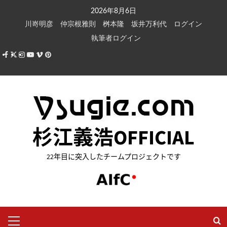
内
2026年8月6日
容
川嵜明彦
仲宗根雅則
桝本隆
坂井万利代
ログイン
を
執筆者ログイン
ス
Facebook
X
Instagram
Youtube
Vimeo
Pinterest
キ
ッ
プ
杉江義浩OFFICIAL
22年目に突入したチームプロジェクトです
メ
イ