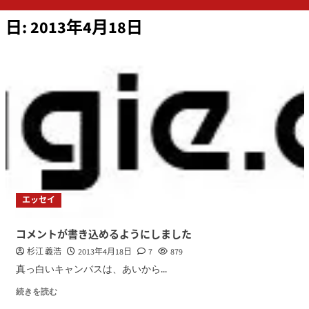
ン
日:
2013年4月18日
メ
ニ
ュ
ー
エッセイ
コメントが書き込めるようにしました
杉江 義浩
2013年4月18日
7
879
真っ白いキャンバスは、あいから...
続きを読む