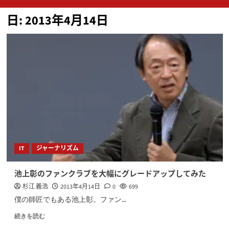
ン
日:
2013年4月14日
メ
ニ
ュ
ー
IT
ジャーナリズム
池上彰のファンクラブを大幅にグレードアップしてみた
杉江 義浩
2013年4月14日
0
699
僕の師匠でもある池上彰。ファン...
続きを読む