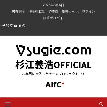
内
2026年8月6日
容
川嵜明彦
仲宗根雅則
桝本隆
坂井万利代
ログイン
を
執筆者ログイン
ス
Facebook
X
Instagram
Youtube
Vimeo
Pinterest
キ
ッ
プ
杉江義浩OFFICIAL
22年目に突入したチームプロジェクトです
メ
イ