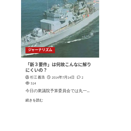
ジャーナリズム
「新３要件」は何故こんなに解り
にくいの？
杉江 義浩
2014年7月14日
2
514
今日の衆議院予算委員会では丸一...
続きを読む