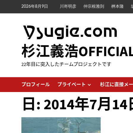
内
2026年8月9日
川嵜明彦
仲宗根雅則
桝本隆
容
を
ス
キ
ッ
杉江義浩OFFICIA
プ
22年目に突入したチームプロジェクトです
プロフィール
プライベート
杉江に直接メ
日:
2014年7月14