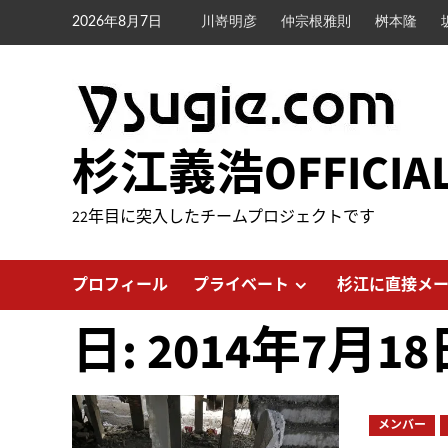
内
2026年8月7日
川嵜明彦
仲宗根雅則
桝本隆
容
を
ス
キ
ッ
杉江義浩OFFICIA
プ
22年目に突入したチームプロジェクトです
プロフィール
プライベート
杉江に直接メ
日:
2014年7月18
メンバー