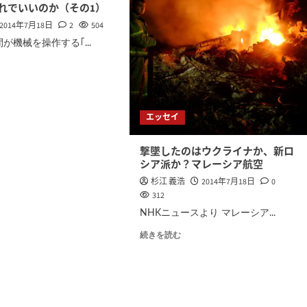
れでいいのか（その1）
2014年7月18日
2
504
が機械を操作する｢...
エッセイ
撃墜したのはウクライナか、新ロ
シア派か？マレーシア航空
杉江 義浩
2014年7月18日
0
312
NHKニュースより マレーシア...
続きを読む