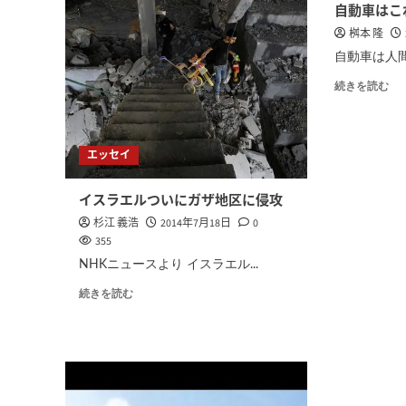
自動車はこ
桝本 隆
自動車は人間
続きを読む
エッセイ
イスラエルついにガザ地区に侵攻
杉江 義浩
2014年7月18日
0
355
NHKニュースより イスラエル...
続きを読む