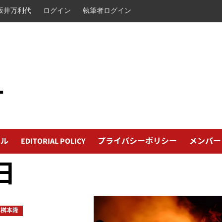
坂井万利代
ログイン
執筆者ログイン
L
ール
EDITORIAL POLICY
プライバシーポリシー
メンバー
日
桝本隆