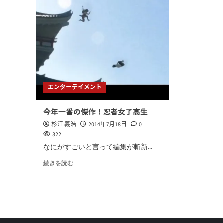
エンターテイメント
今年一番の傑作！忍者女子高生
杉江 義浩
2014年7月18日
0
322
なにがすごいと言って編集が斬新...
続きを読む