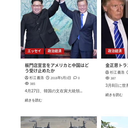
エッセイ
政治経済
政治経済
板門店宣言をアメリカと中国はど
金正恩トラ
う受け止めたか
杉江 義浩
杉江 義浩
2018年5月3日
0
387
385
3月8日に世
4月27日、韓国の文在寅大統領...
続きを読む
続きを読む