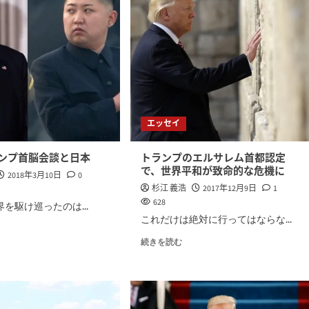
エッセイ
ンプ首脳会談と日本
トランプのエルサレム首都認定
で、世界平和が致命的な危機に
2018年3月10日
0
杉江 義浩
2017年12月9日
1
628
界を駆け巡ったのは...
これだけは絶対に行ってはならな...
続きを読む