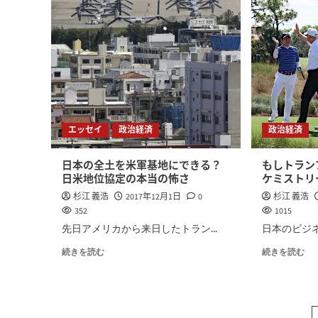
エッセイ
政治経済
政治経済
日本の全土を米軍基地にできる？
もしトラン
日米地位協定の本当の怖さ
ケミストリ
杉江 義浩
2017年12月1日
0
杉江 義浩
352
1015
先日アメリカから来日したトラン...
日本のビジネ
続きを読む
続きを読む