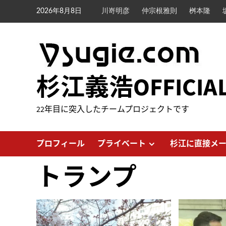
内
2026年8月8日
川嵜明彦
仲宗根雅則
桝本隆
容
を
ス
キ
ッ
杉江義浩OFFICIA
プ
22年目に突入したチームプロジェクトです
プロフィール
プライベート
杉江に直接メ
トランプ