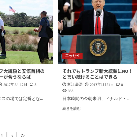
エッセイ
プ大統領と安倍首相の
それでもトランプ新大統領にNO！
ーが合うならば
と言い続けることはできる
2017年2月12日
3
杉江 義浩
2017年1月21日
0
335
スの場では定番とな...
日本時間の今朝未明、ドナルド・...
続きを読む
2
次
1