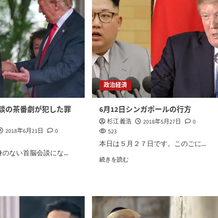
政治経済
談の茶番劇が犯した罪
6月12日シンガポールの行方
杉江 義浩
2018年5月27日
0
2018年6月21日
0
523
本日は５月２７日です。このごに...
のない首脳会談にな...
続きを読む