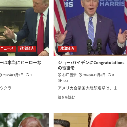
ニュース
政治経済
政治経済
ーは本当にヒーローな
ジョー・バイデンにCongratulations
の電話を
2025年3月9日
1
杉江 義浩
2020年11月6日
0
343
クラ...
アメリカ合衆国大統領選挙は、ま...
続きを読む