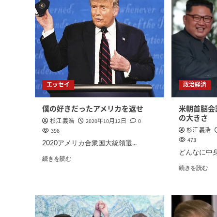
エッセイ
政治経済
僕の好きだったアメリカを返せ
米朝首脳会
の大きさ
杉江 義浩
2020年10月12日
0
杉江 義浩
396
473
2020アメリカ合衆国大統領選...
どんなに中身
続きを読む
続きを読む