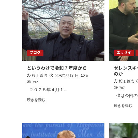
ブログ
エッセイ
というわけで令和７年度から
ゼレンスキ
のか
杉江 義浩
2025年3月31日
0
杉江 義浩
792
787
２０２５年４月１...
僕は今回のウ
続きを読む
続きを読む