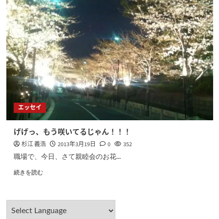
エッセイ
げげっ、もう咲いてるじゃん！！！
杉江 義浩
2013年3月19日
0
352
職場で、今日、さて親睦会のお花...
続きを読む