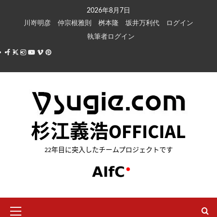
内
2026年8月7日
容
川嵜明彦
仲宗根雅則
桝本隆
坂井万利代
ログイン
を
執筆者ログイン
ス
Facebook
X
Instagram
Youtube
Vimeo
Pinterest
キ
ッ
プ
杉江義浩OFFICIAL
22年目に突入したチームプロジェクトです
メ
イ