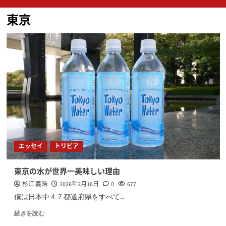
ン
東京
メ
ニ
ュ
ー
エッセイ
トリビア
東京の水が世界一美味しい理由
杉江 義浩
2026年2月16日
0
677
僕は日本中４７都道府県をすべて...
続きを読む