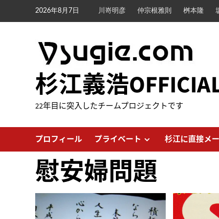
内
2026年8月7日
川嵜明彦
仲宗根雅則
桝本隆
容
を
ス
キ
ッ
杉江義浩OFFICIA
プ
22年目に突入したチームプロジェクトです
プロフィール
プライベート
杉江に直接メ
慰安婦問題