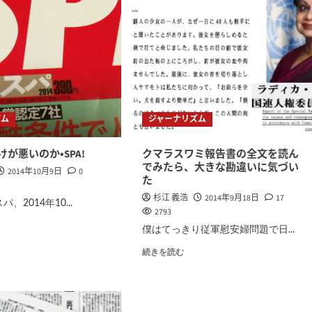
ズム
ジャーナリズム
が悪いのか・SPA!
クマラスワミ報告書の全文を読ん
でみたら、大きな勘違いに気づい
2014年10月9日
0
た
杉江 義浩
2014年9月18日
17
、2014年10...
2793
僕はてっきり従軍慰安婦問題で日...
続きを読む