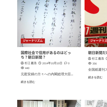
ジャーナリズム
ジャーナリ
国際社会で信用があるのはどっ
朝日新聞だけ
ち？朝日新聞？
杉江 義浩
杉江 義浩
2014年10月10日
0
356
440
全国紙週刊スパ
元慰安婦の方々への内閣総理大臣...
続きを読む
続きを読む