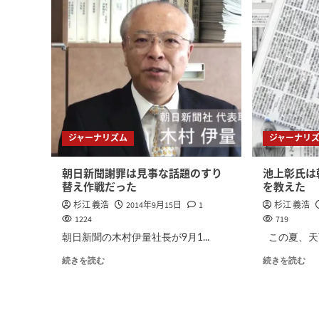
ジャーナリズム
ジャーナリ
朝日新聞謝罪は見事な話題のすり
池上彰氏は
替え作戦だった
を教えた
杉江 義浩
2014年9月15日
1
杉江 義浩
1224
719
朝日新聞の木村伊量社長が9月1...
この夏、天下
続きを読む
続きを読む