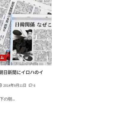
ズム
朝日新聞にイロハのイ
2014年9月11日
6
の朝...