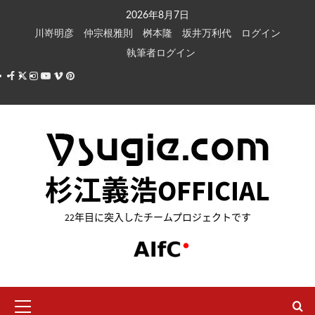
内
2026年8月7日
容
川嵜明彦
仲宗根雅則
桝本隆
坂井万利代
ログイン
を
執筆者ログイン
ス
Facebook
X
Instagram
Youtube
Vimeo
Pinterest
キ
ッ
プ
杉江義浩OFFICIAL
22年目に突入したチームプロジェクトです
メ
イ