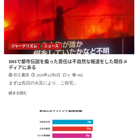
ジャーナリズム
ニュース
SNSで都市伝説を煽った責任は不自然な報道をした既存メ
ディアにある
杉江 義浩
2024年12月6日
0
662
まずは先日の火災により、ご自宅...
続きを読む