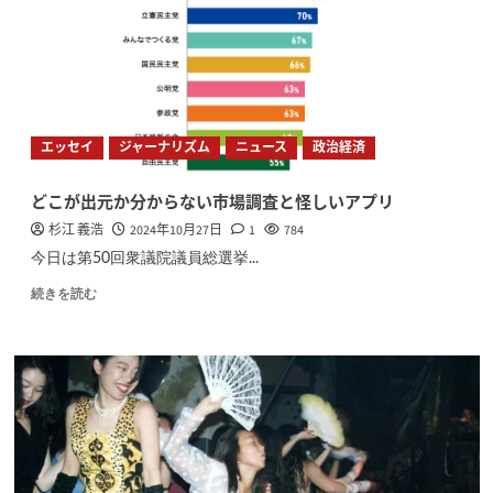
エッセイ
ジャーナリズム
ニュース
政治経済
どこが出元か分からない市場調査と怪しいアプリ
杉江 義浩
2024年10月27日
1
784
今日は第50回衆議院議員総選挙...
続きを読む