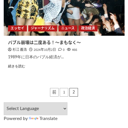
エッセイ
ジャーナリズム
ニュース
政治経済
バブル崩壊は二度ある！〜まもなく〜
杉江 義浩
2024年10月2日
0
466
1989年に日本のバブル経済が...
続きを読む
投
前
1
2
稿
の
Powered by
Translate
ペ