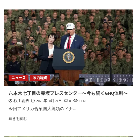
ニュース
政治経済
六本木七丁目の赤坂プレスセンター〜今も続くGHQ体制〜
杉江 義浩
2025年10月29日
0
1118
今回アメリカ合衆国大統領のドナ...
続きを読む