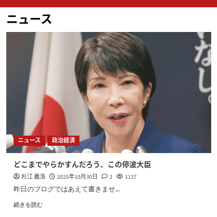
ン
ニュース
メ
ニ
ュ
ー
ニュース
政治経済
どこまでやらかすんだろう、この停波大臣
杉江 義浩
2025年10月30日
2
1137
昨日のブログではあえて書きませ...
続きを読む