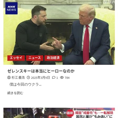
エッセイ
ニュース
政治経済
ゼレンスキーは本当にヒーローなのか
杉江 義浩
2025年3月9日
1
784
僕は今回のウクラ...
続きを読む