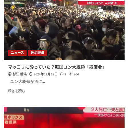
ニュース
政治経済
マッコリに酔っていた？韓国ユン大統領「戒厳令」
杉江 義浩
2024年12月13日
2
804
ユン大統領が酒に...
続きを読む