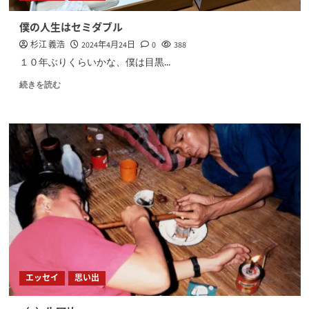
僕の人生はセミダブル
杉江 義浩
2024年4月24日
0
388
１０年ぶりくらいかな、僕は目黒...
続きを読む
エッセイ
思い出