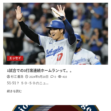
エッセイ
1試合での3打席連続ホームランって。。
杉江 義浩
2024年9月20日
0
410
51-51？ ５０-５０のニュ...
続きを読む