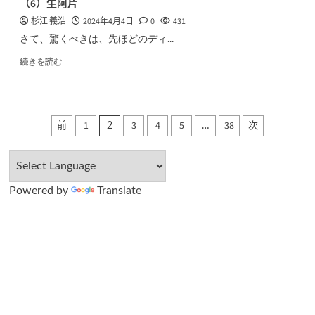
（6）生阿片
杉江 義浩
2024年4月4日
0
431
さて、驚くべきは、先ほどのディ...
続きを読む
投
前
1
3
4
5
38
次
2
…
稿
の
Powered by
Translate
ペ
ー
ジ
送