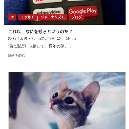
IT
エッセイ
ジャーナリズム
ブログ
これ以上なにを観ろというのだ？
杉江 義浩
2024年6月7日
0
354
僕は最近引っ越して、長年の夢、...
続きを読む