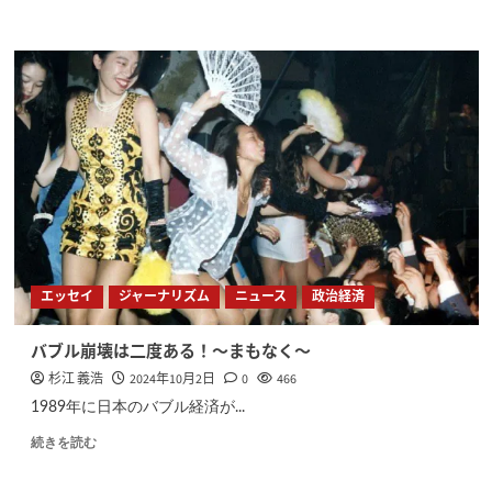
エッセイ
ジャーナリズム
ニュース
政治経済
バブル崩壊は二度ある！〜まもなく〜
杉江 義浩
2024年10月2日
0
466
1989年に日本のバブル経済が...
続きを読む