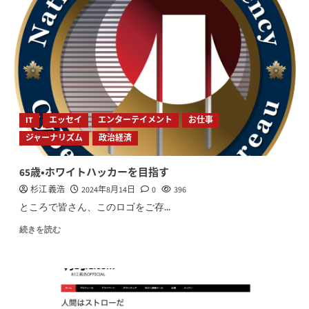
IT
エッセイ
エンターテイメント
お仕事
ジャーナリズム
政治経済
65歳・ホワイトハッカーを目指す
杉江 義浩
2024年8月14日
0
396
ところで皆さん、このロゴをご存...
続きを読む