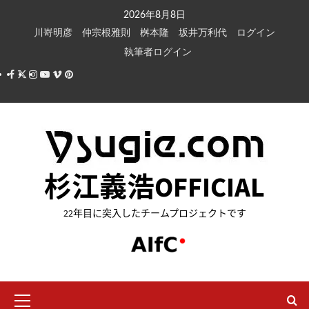
内
2026年8月8日
容
川嵜明彦
仲宗根雅則
桝本隆
坂井万利代
ログイン
を
執筆者ログイン
ス
Facebook
X
Instagram
Youtube
Vimeo
Pinterest
キ
ッ
プ
杉江義浩OFFICIAL
22年目に突入したチームプロジェクトです
メ
イ