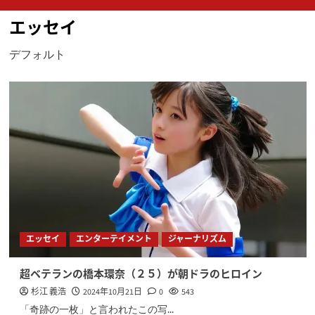
ン
エッセイ
メ
ニ
デフォルト
ュ
ー
エッセイ
エンターテイメント
ジャーナリズム
超ベテランの橋本環奈（２５）が朝ドラのヒロイン
杉江 義浩
2024年10月21日
0
543
「奇跡の一枚」と言われたこの写...