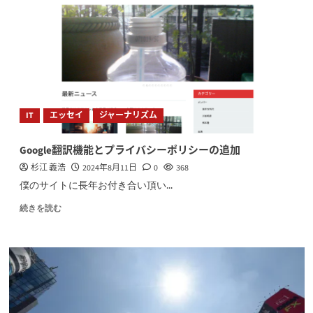
IT
エッセイ
ジャーナリズム
Google翻訳機能とプライバシーポリシーの追加
杉江 義浩
2024年8月11日
0
368
僕のサイトに長年お付き合い頂い...
続きを読む