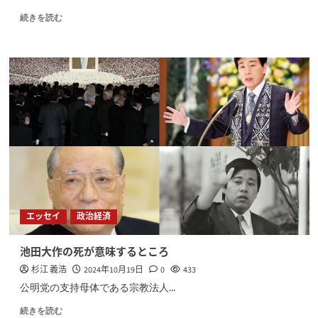
続きを読む
エッセイ
政治経済
池田大作の死が意味するところ
杉江 義浩
2024年10月19日
0
433
公明党の支持母体である宗教法人...
続きを読む