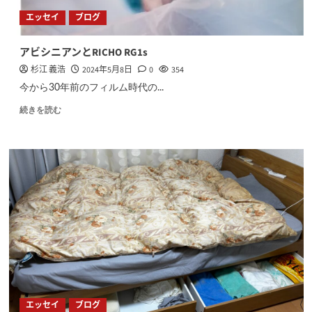
エッセイ
ブログ
アビシニアンとRICHO RG1s
杉江 義浩
2024年5月8日
0
354
今から30年前のフィルム時代の...
続きを読む
エッセイ
ブログ